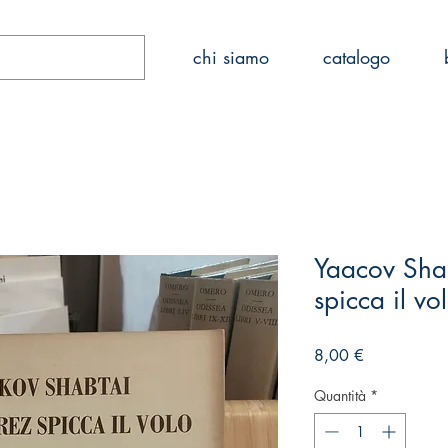
Home
chi siamo
catalogo
Yaacov Shab
spicca il v
Prezzo
8,00 €
Quantità
*