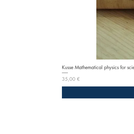
Kusse Mathematical physics for sci
Prezzo
35,00 €
Libreria Baravaj