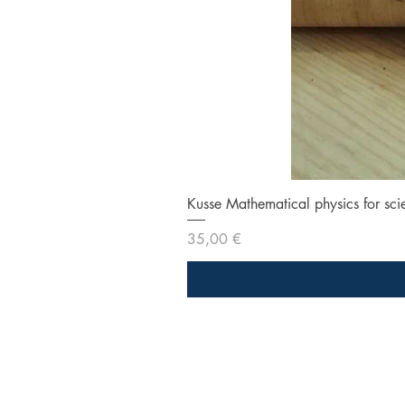
Kusse Mathematical physics for sci
Prezzo
35,00 €
Libreria Baravaj