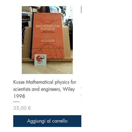
Ottime condizioni
Kusse Mathematical physics for
Klein, Optics, Second ed
scientists and engineers, Wiley
Wiley 1986
1998
Prezzo
70,00 €
Prezzo
35,00 €
Aggiungi al carrello