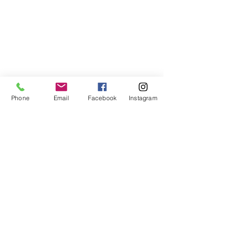
Libreria Baravaj
Via Paolo MAntegazza, 33
20156 Milano
( Passante Villapizzone)
Phone
Email
Facebook
Instagram
FAQ
Spedizioni e Reso
Metodi di Pagamento