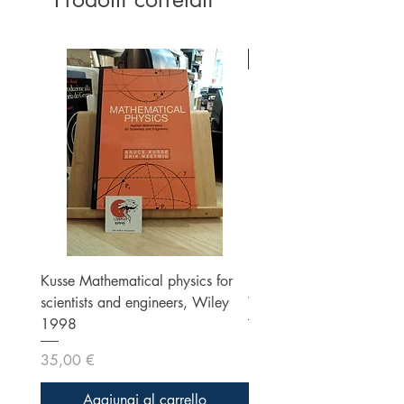
Ottime condizioni
Kusse Mathematical physics for
Klein, Optics, Second ed
scientists and engineers, Wiley
Wiley 1986
1998
Prezzo
70,00 €
Prezzo
35,00 €
Aggiungi al carrello