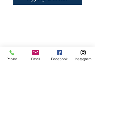
Libreria Baravaj
Via Paolo MAntegazza, 33
20156 Milano
( Passante Villapizzone)
Phone
Email
Facebook
Instagram
FAQ
Spedizioni e Reso
Metodi di Pagamento