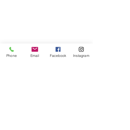
Libreria Baravaj
Via Paolo MAntegazza, 33
20156 Milano
( Passante Villapizzone)
Phone
Email
Facebook
Instagram
FAQ
Spedizioni e Reso
Metodi di Pagamento