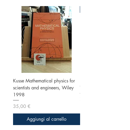
Ottime condizioni
Kusse Mathematical physics for
Klein, Optics, Second ed
scientists and engineers, Wiley
Wiley 1986
1998
Prezzo
70,00 €
Prezzo
35,00 €
Aggiungi al carrello