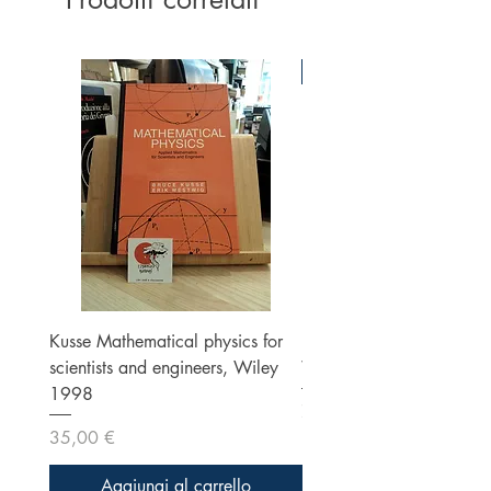
Ottime condizioni
Kusse Mathematical physics for
Klein, Optics, Second ed
scientists and engineers, Wiley
Wiley 1986
1998
Prezzo
70,00 €
Prezzo
35,00 €
Aggiungi al carrello