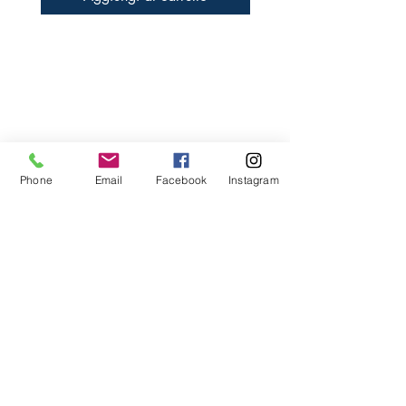
Libreria Baravaj
Via Paolo MAntegazza, 33
20156 Milano
( Passante Villapizzone)
Phone
Email
Facebook
Instagram
FAQ
Spedizioni e Reso
Metodi di Pagamento