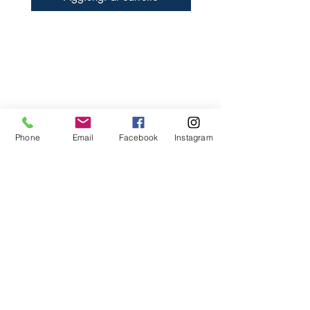
Libreria Baravaj
Via Paolo MAntegazza, 33
20156 Milano
( Passante Villapizzone)
Phone
Email
Facebook
Instagram
FAQ
Spedizioni e Reso
Metodi di Pagamento