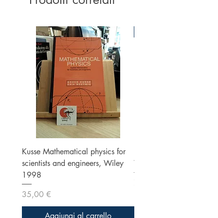
Ottime condizioni
Kusse Mathematical physics for
Klein, Optics, Second ed
scientists and engineers, Wiley
Wiley 1986
1998
Prezzo
70,00 €
Prezzo
35,00 €
Aggiungi al carrello