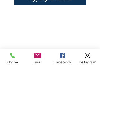
Libreria Baravaj
Via Paolo MAntegazza, 33
20156 Milano
( Passante Villapizzone)
Phone
Email
Facebook
Instagram
FAQ
Spedizioni e Reso
Metodi di Pagamento