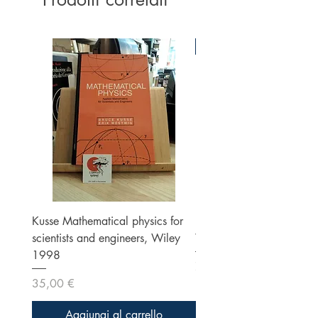
Ottime condizioni
Kusse Mathematical physics for
Klein, Optics, Second ed
scientists and engineers, Wiley
Wiley 1986
1998
Prezzo
70,00 €
Prezzo
35,00 €
Aggiungi al carrello