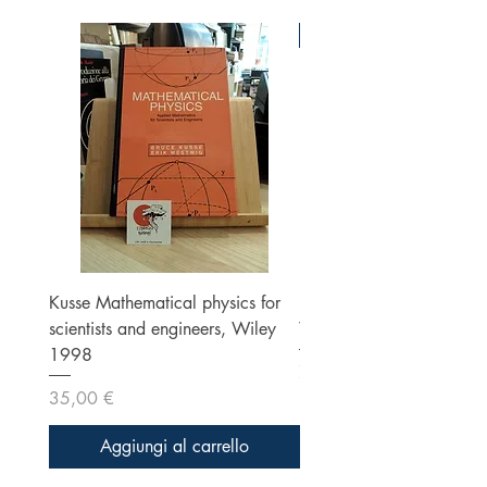
Ottime condizioni
Kusse Mathematical physics for
Klein, Optics, Second ed
scientists and engineers, Wiley
Wiley 1986
1998
Prezzo
70,00 €
Prezzo
35,00 €
Aggiungi al carrello