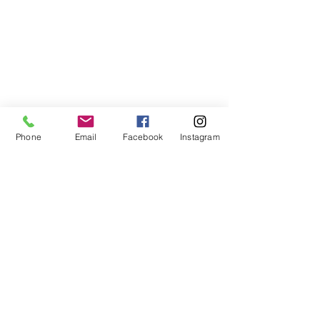
Libreria Baravaj
Via Paolo MAntegazza, 33
20156 Milano
( Passante Villapizzone)
Phone
Email
Facebook
Instagram
FAQ
Spedizioni e Reso
Metodi di Pagamento