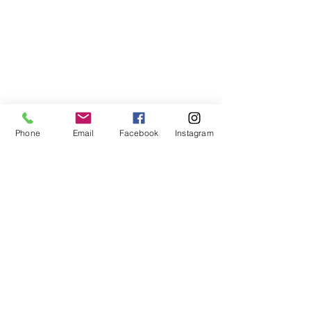
Libreria Baravaj
Via Paolo MAntegazza, 33
20156 Milano
( Passante Villapizzone)
Phone
Email
Facebook
Instagram
FAQ
Spedizioni e Reso
Metodi di Pagamento