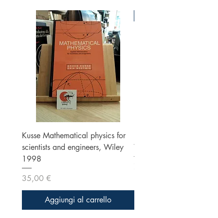
Ottime condizioni
Kusse Mathematical physics for
Klein, Optics, Second ed
scientists and engineers, Wiley
Wiley 1986
1998
Prezzo
70,00 €
Prezzo
35,00 €
Aggiungi al carrello