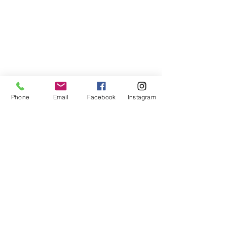
Libreria Baravaj
Via Paolo MAntegazza, 33
20156 Milano
( Passante Villapizzone)
Phone
Email
Facebook
Instagram
FAQ
Spedizioni e Reso
Metodi di Pagamento