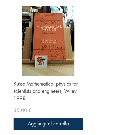
Ottime condizioni
Kusse Mathematical physics for
Klein, Optics, Second ed
scientists and engineers, Wiley
Wiley 1986
1998
Prezzo
70,00 €
Prezzo
35,00 €
Aggiungi al carrello