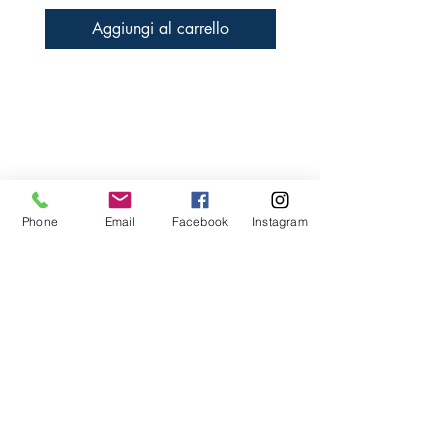
Aggiungi al carrello
Libreria Baravaj
Via Paolo MAntegazza, 33
20156 Milano
( Passante Villapizzone)
Phone
Email
Facebook
Instagram
FAQ
Spedizioni e Reso