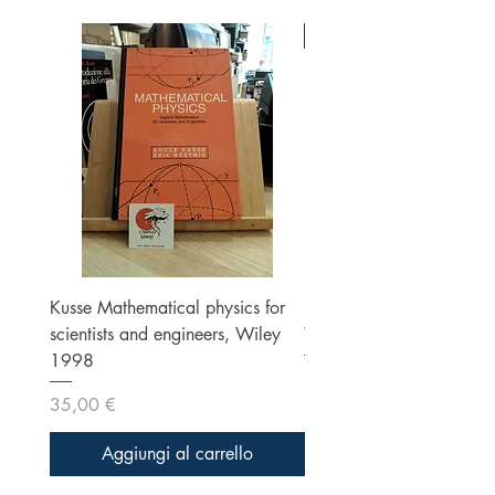
Ottime condizioni
Kusse Mathematical physics for
Klein, Optics, Second ed
scientists and engineers, Wiley
Wiley 1986
1998
Prezzo
70,00 €
Prezzo
35,00 €
Aggiungi al carrello