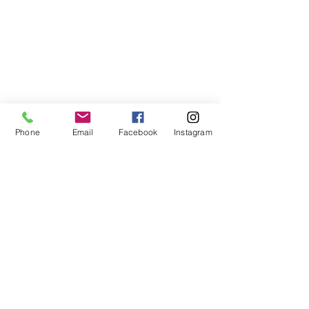
Libreria Baravaj
Via Paolo MAntegazza, 33
20156 Milano
( Passante Villapizzone)
Phone
Email
Facebook
Instagram
FAQ
Spedizioni e Reso
Metodi di Pagamento