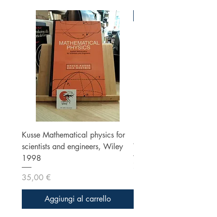
Ottime condizioni
Kusse Mathematical physics for
Klein, Optics, Second ed
scientists and engineers, Wiley
Wiley 1986
1998
Prezzo
70,00 €
Prezzo
35,00 €
Aggiungi al carrello