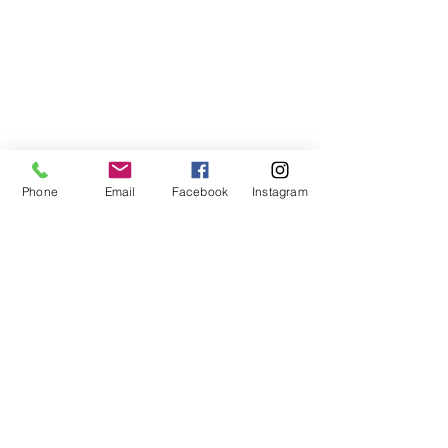
Libreria Baravaj
Via Paolo MAntegazza, 33
20156 Milano
( Passante Villapizzone)
Phone
Email
Facebook
Instagram
FAQ
Spedizioni e Reso
Metodi di Pagamento