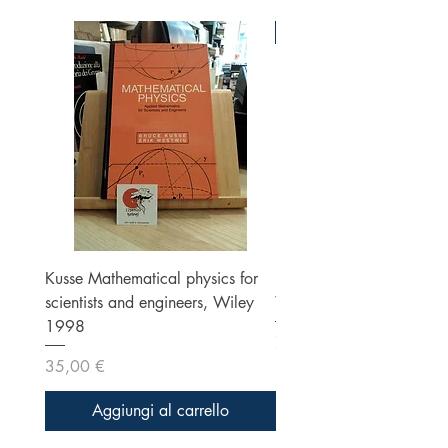
Ottime condizioni
Kusse Mathematical physics for
Klein, Optics, Second ed
scientists and engineers, Wiley
Wiley 1986
1998
Prezzo
70,00 €
Prezzo
35,00 €
Aggiungi al carrello