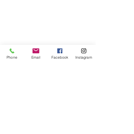
Libreria Baravaj
Via Paolo MAntegazza, 33
20156 Milano
( Passante Villapizzone)
Phone
Email
Facebook
Instagram
FAQ
Spedizioni e Reso
Metodi di Pagamento