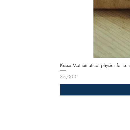
Kusse Mathematical physics for sci
Prezzo
35,00 €
Libreria Baravaj