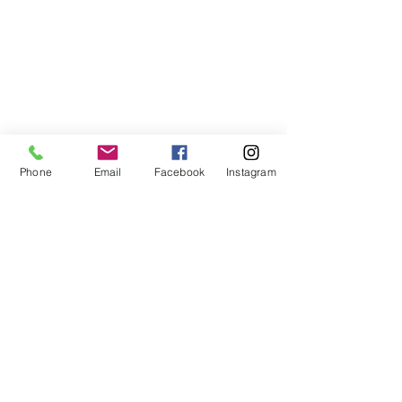
Libreria Baravaj
Via Paolo MAntegazza, 33
20156 Milano
( Passante Villapizzone)
Phone
Email
Facebook
Instagram
FAQ
Spedizioni e Reso
Metodi di Pagamento