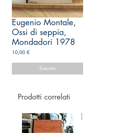
Eugenio Montale,
Ossi di seppia,
Mondadori 1978
Prezzo
10,00 €
Esaurito
Prodotti correlati
Ottime condizioni