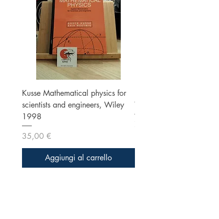
Kusse Mathematical physics for
Klein, Optics, Second ed
scientists and engineers, Wiley
Wiley 1986
1998
Prezzo
70,00 €
Prezzo
35,00 €
Aggiungi al carrello