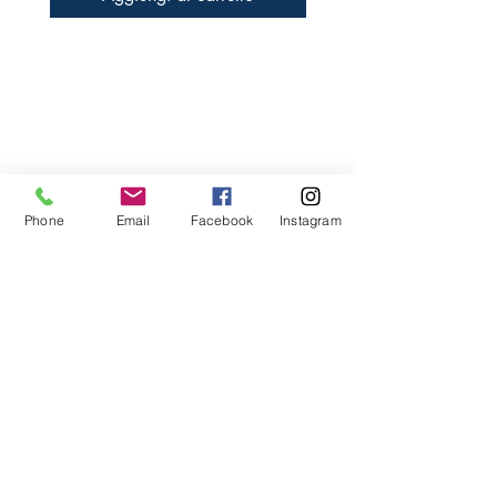
Libreria Baravaj
Via Paolo MAntegazza, 33
20156 Milano
( Passante Villapizzone)
Phone
Email
Facebook
Instagram
FAQ
Spedizioni e Reso
Metodi di Pagamento