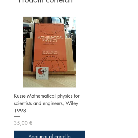
Ottime condizioni
Kusse Mathematical physics for
Klein, Optics, Second ed
scientists and engineers, Wiley
Wiley 1986
1998
Prezzo
70,00 €
Prezzo
35,00 €
Aggiungi al carrello